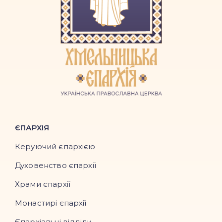
ЄПАРХІЯ
Керуючий єпархією
Духовенство єпархії
Храми єпархії
Монастирі єпархії
Єпархіальні відділи