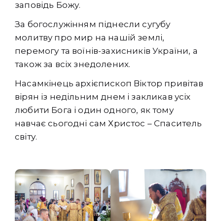
заповідь Божу.
За богослужінням піднесли сугубу
молитву про мир на нашій землі,
перемогу та воїнів-захисників України, а
також за всіх знедолених.
Насамкінець архієпископ Віктор привітав
вірян із недільним днем і закликав усіх
любити Бога і один одного, як тому
навчає сьогодні сам Христос – Спаситель
світу.