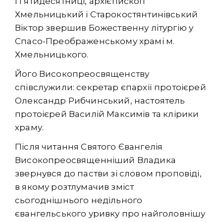
Пʼятидесятниці, архієпископ
Хмельницький і Старокостянтинівський
Віктор звершив Божественну літургію у
Спасо-Преображенському храмі м.
Хмельницького.
Його Високопреосвященству
співслужили: секретар єпархії протоієрей
Олександр Рибчинський, настоятель
протоієрей Василій Максимів та клірики
храму.
Після читання Святого Євангелія
Високопреосвященніший Владика
звернувся до пастви зі словом проповіді,
в якому розтлумачив зміст
сьогоднішнього недільного
євангельського уривку про найголовнішу