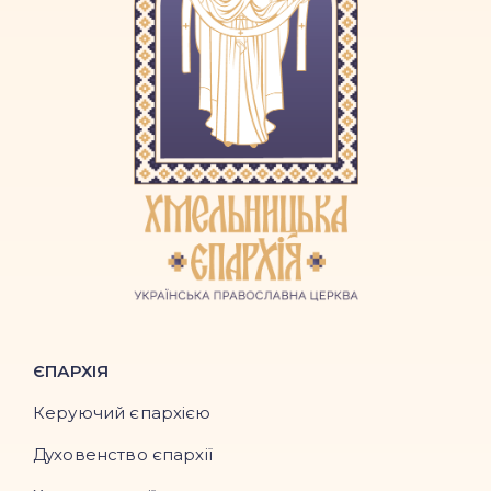
ЄПАРХІЯ
Керуючий єпархією
Духовенство єпархії