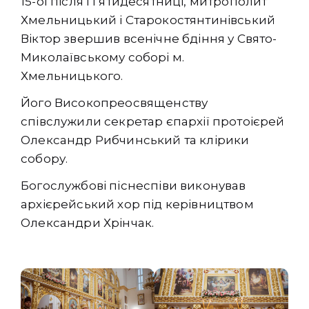
15-ої після Пʼятидесятниці, митрополит
Хмельницький і Старокостянтинівський
Віктор звершив всенічне бдіння у Свято-
Миколаївському соборі м.
Хмельницького.
Його Високопреосвященству
співслужили секретар єпархії протоієрей
Олександр Рибчинський та клірики
собору.
Богослужбові піснеспіви виконував
архієрейський хор під керівництвом
Олександри Хрінчак.