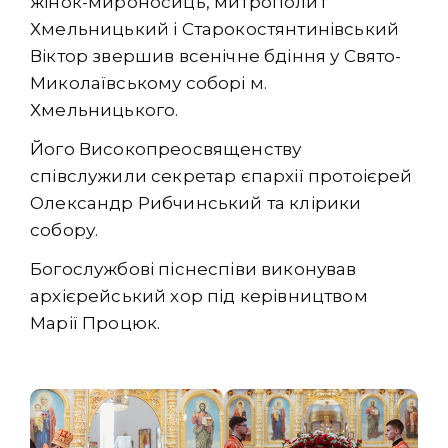
жінок-мироносиць, митрополит
Хмельницький і Старокостянтинівський
Віктор звершив всенічне бдіння у Свято-
Миколаївському соборі м.
Хмельницького.
Його Високопреосвященству
співслужили секретар єпархії протоієрей
Олександр Рибчинський та клірики
собору.
Богослужбові піснеспіви виконував
архієрейський хор під керівництвом
Марії Процюк.