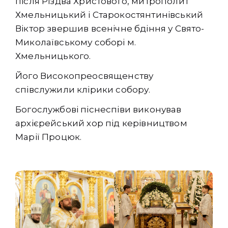
після Різдва Христового, митрополит
Хмельницький і Старокостянтинівський
Віктор звершив всенічне бдіння у Свято-
Миколаївському соборі м.
Хмельницького.
Його Високопреосвященству
співслужили клірики собору.
Богослужбові піснеспіви виконував
архієрейський хор під керівництвом
Марії Процюк.