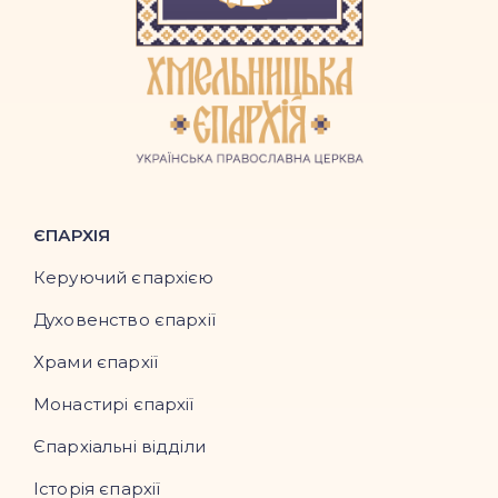
ЄПАРХІЯ
Керуючий єпархією
Духовенство єпархії
Храми єпархії
Монастирі єпархії
Єпархіальні відділи
Історія єпархії