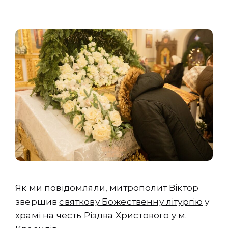
Як ми повідомляли, митрополит Віктор
звершив
святкову Божественну літургію
у
храмі на честь Різдва Христового у м.