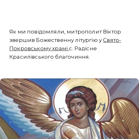
Як ми повідомляли, митрополит Віктор
звершив Божественну літургію у
Свято-
Покровському храмі
с. Радісне
Красилівського благочиння.