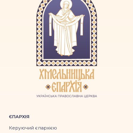
ЄПАРХІЯ
Керуючий єпархією