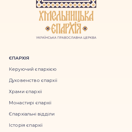
ЄПАРХІЯ
Керуючий єпархією
Духовенство єпархії
Храми єпархії
Монастирі єпархії
Єпархіальні відділи
Історія єпархії