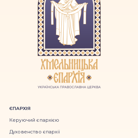
ЄПАРХІЯ
Керуючий єпархією
Духовенство єпархії