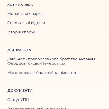
Храми єпархії
Монастирі єпархії
Єпархіальні відділи
Історія єпархії
ДІЯЛЬНІСТЬ
Діяльність православного братства Антонія і
Феодосія Києво-Печерських
Місіонерська і благодійна діяльність
ДОКУМЕНТИ
Статут УПЦ
Розпорядження й циркуляри