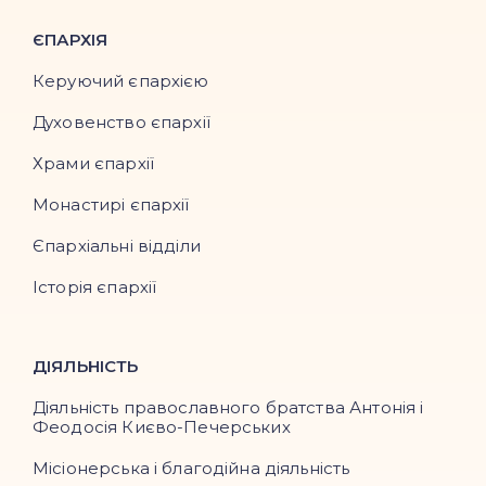
ЄПАРХІЯ
Керуючий єпархією
Духовенство єпархії
Храми єпархії
Монастирі єпархії
Єпархіальні відділи
Історія єпархії
ДІЯЛЬНІСТЬ
Діяльність православного братства Антонія і
Феодосія Києво-Печерських
Місіонерська і благодійна діяльність