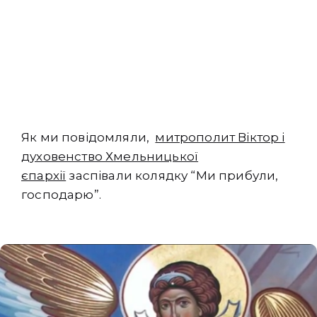
Як ми повідомляли,
митрополит Віктор і
духовенство Хмельницької
єпархії
заспівали колядку “Ми прибули,
господарю”.