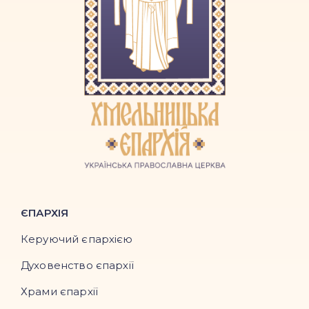
ЄПАРХІЯ
Керуючий єпархією
Духовенство єпархії
Храми єпархії