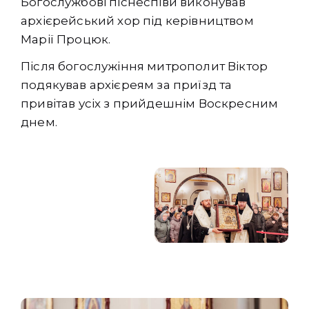
Богослужбові піснеспіви виконував
архієрейський хор під керівництвом
Марії Процюк.
Після богослужіння митрополит Віктор
подякував архієреям за приїзд та
привітав усіх з прийдешнім Воскресним
днем.