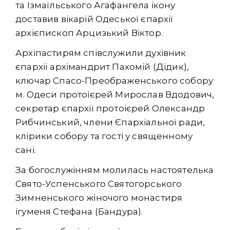
та Ізмаїльського Агафангела ікону
доставив вікарій Одеської єпархії
архієпископ Арцизький Віктор.
Архіпастирям співслужили духівник
єпархії архімандрит Пахомій (Дідик),
ключар Спасо-Преображенського собору
м. Одеси протоієрей Мирослав Вдодович,
секретар єпархії протоієрей Олександр
Рибчинський, члени Єпархіальної ради,
клірики собору та гості у священному
сані.
За богослужінням молилась настоятелька
Свято-Успенського Святогорського
Зимненського жіночого монастиря
ігуменя Стефана (Бандура).