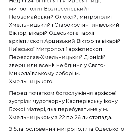
Неділі 24-ої після Пʼятидесятниці,
митрополит Вознесенський і
Первомайський Олексій, митрополит
Хмельницький і Старокостянтинівський
Віктор, вікарій Одеської єпархії
архієпископ Арцизький Віктор та вікарій
Київської Митрополії архієпископ
Переяслав-Хмельницький Діонісій
звершили всенічне бдіння у Свято-
Миколаївському соборі м.
Хмельницького.
Перед початком богослужіння архієреї
зустріли чудотворну Касперівську ікону
Божої Матері, яка перебуватиме у м.
Хмельницькому з 22 по 26 листопада.
З благословення митрополита Одеського