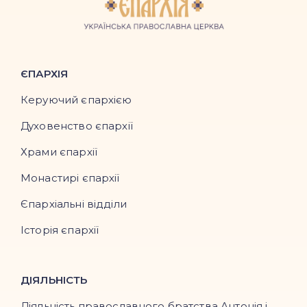
ЄПАРХІЯ
Керуючий єпархією
Духовенство єпархії
Храми єпархії
Монастирі єпархії
Єпархіальні відділи
Історія єпархії
ДІЯЛЬНІСТЬ
Діяльність православного братства Антонія і