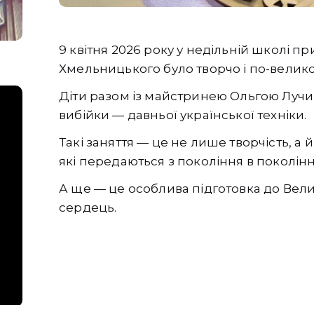
9 квітня 2026 року у недільній школі п
Хмельницького було творчо і по-велик
Діти разом із майстринею Ольгою Луч
вибійки — давньої української техніки.
Такі заняття — це не лише творчість, а
які передаються з покоління в поколінн
А ще — це особлива підготовка до Велик
сердець.