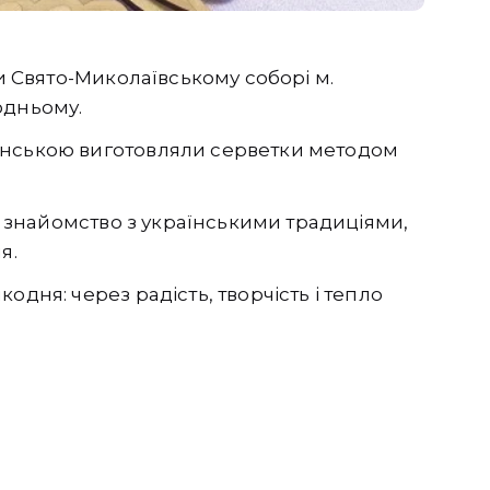
ри Свято-Миколаївському соборі м.
одньому.
инською виготовляли серветки методом
 й знайомство з українськими традиціями,
я.
одня: через радість, творчість і тепло