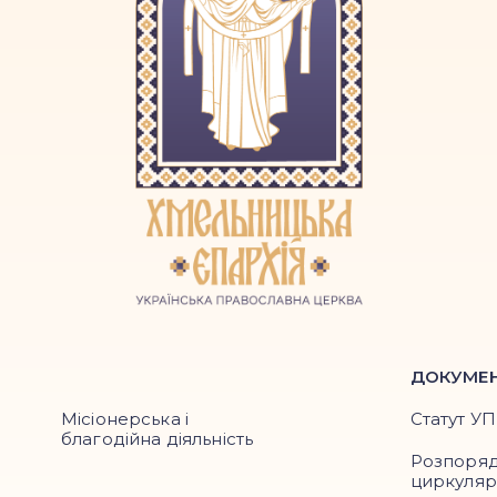
ДОКУМЕ
Місіонерська і
Статут У
благодійна діяльність
Розпоря
циркуля