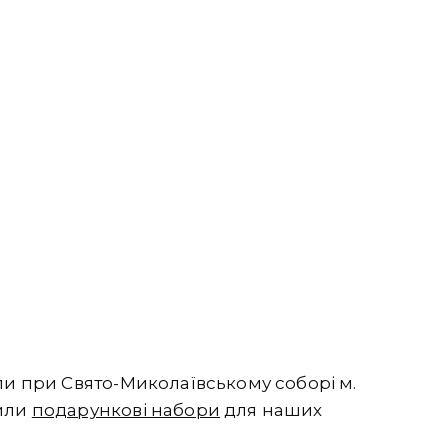
ли при Свято-Миколаївському соборі м.
вили
подарункові набори
для наших