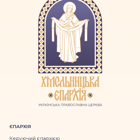
ЄПАРХІЯ
Керуючий єпархією