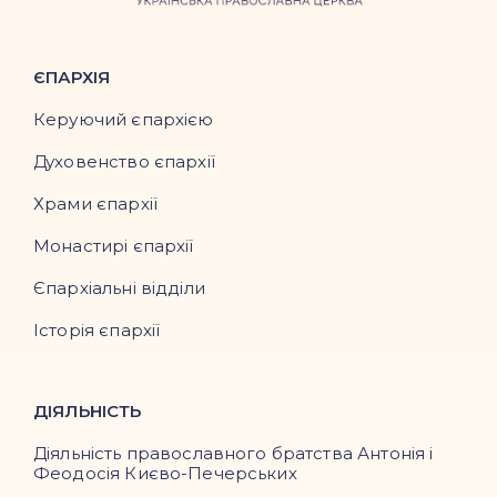
ЄПАРХІЯ
Керуючий єпархією
Духовенство єпархії
Храми єпархії
Монастирі єпархії
Єпархіальні відділи
Історія єпархії
ДІЯЛЬНІСТЬ
Діяльність православного братства Антонія і
Феодосія Києво-Печерських