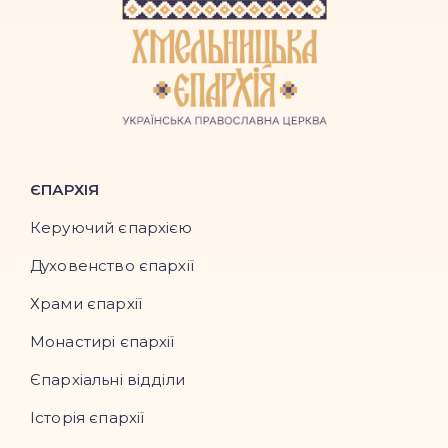
ЄПАРХІЯ
Керуючий єпархією
Духовенство єпархії
Храми єпархії
Монастирі єпархії
Єпархіальні відділи
Історія єпархії