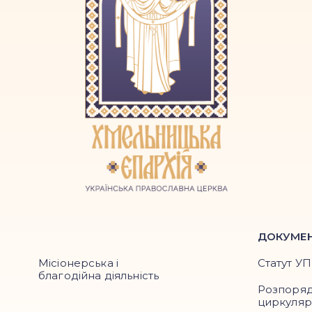
ДОКУМЕ
Місіонерська і
Статут У
благодійна діяльність
Розпоря
циркуля