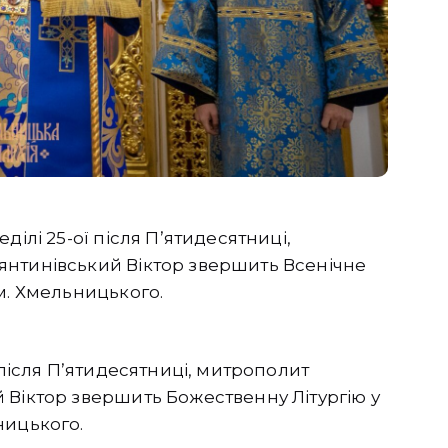
ділі 25-ої після Пʼятидесятниці,
янтинівський Віктор звершить Всенічне
м. Хмельницького.
 після Пʼятидесятниці, митрополит
 Віктор звершить Божественну Літургію у
ницького.