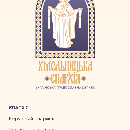
ЄПАРХІЯ
Керуючий єпархією
Духовенство єпархії