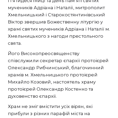
Пʼятидесятниці та день памʼяті святих
мучеників Адріана і Наталії, митрополит
Хмельницький і Старокостянтинівський
Віктор звершив Божественну літургію у
храмі святих мучеників Адріана і Наталії м.
Хмельницького з нагоди престольного
свята.
Його Високопреосвященству
співслужили секретар єпархії протоієрей
Олександр Рибчинський, благочинний
храмів м. Хмельницького протоієрей
Михайло Козовий, настоятель храму
протоієрей Олександр Костенко та
духовенство єпархії.
Храм не зміг вмістити усіх вірян, які
прибули з різних парафій міста на