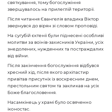
святкування, тому богослужіння
звершувалось на прилеглій території.
Після читання Євангелія владика Віктор
звернувся до вірян зі словом проповіді.
На сугубій єктенії були піднесені особливі
молитви за воїнів-захисників України, усіх
знедолених, нужденних та постраждалих
від війни.
Після закінчення богослужіння відбувся
хресний хід, після якого архіпастир
привітав присутніх із воскресним днем,
престольним святом та закликав на усіх
Боже благословення.
Насамкінець у храмі було освяченно
іконостас.