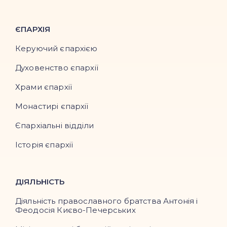
ЄПАРХІЯ
Керуючий єпархією
Духовенство єпархії
Храми єпархії
Монастирі єпархії
Єпархіальні відділи
Історія єпархії
ДІЯЛЬНІСТЬ
Діяльність православного братства Антонія і
Феодосія Києво-Печерських