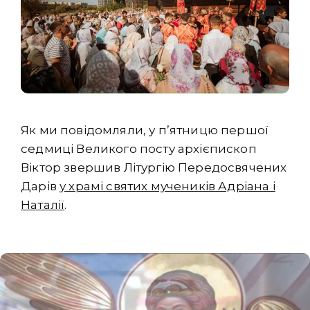
Як ми повідомляли, у пʼятницю першої
седмиці Великого посту архієпископ
Віктор звершив Літургію Передосвячених
Дарів
у храмі святих мучеників Адріана і
Наталії
.