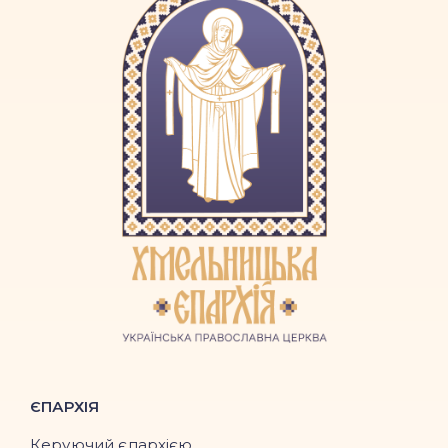
ЄПАРХІЯ
Керуючий єпархією