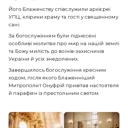
Його Блаженству співслужили архієреї
УПЦ, клірики храму та гості у священному
сані.
За богослужінням були піднесені
особливі молитви про мир на нашій землі
та Божу милість до воїнів-захисників
України й усіх знедолених.
Завершилось богослужіння хресним
ходом, після якого Блаженніший
Митрополит Онуфрій привітав настоятеля
й парафіян із престольним святом.