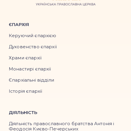
ЄПАРХІЯ
Керуючий єпархією
Духовенство єпархії
Храми єпархії
Монастирі єпархії
Єпархіальні відділи
Історія єпархії
ДІЯЛЬНІСТЬ
Діяльність православного братства Антонія і
Феодосія Києво-Печерських