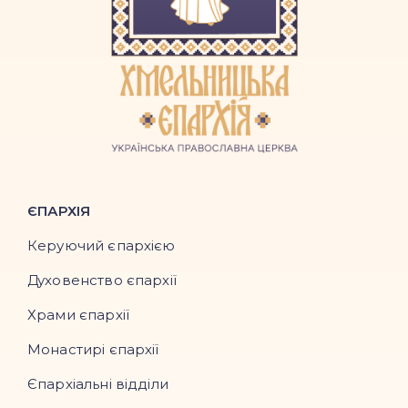
ЄПАРХІЯ
Керуючий єпархією
Духовенство єпархії
Храми єпархії
Монастирі єпархії
Єпархіальні відділи