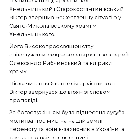
Пʼятидесятниці, архієпископ
Хмельницький і Старокостянтинівський
Віктор звершив Божественну літургію у
Свято-Миколаївському храмі м.
Хмельницького.
Його Високопреосвященству
співслужили: секретар єпархії протоієрей
Олександр Рибчинський та клірики
храму.
Після читання Євангелія архієпископ
Віктор звернувся до вірян зі словом
проповіді.
За богослужінням була піднесена сугуба
молитва про мир на нашій землі,
перемогу та воїнів-захисників України, а
також про всіх знедолених і