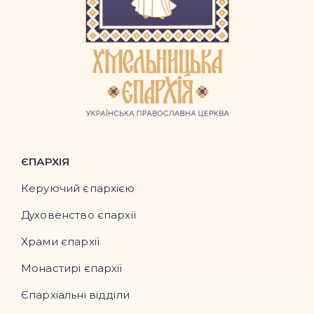
ЄПАРХІЯ
Керуючий єпархією
Духовенство єпархії
Храми єпархії
Монастирі єпархії
Єпархіальні відділи