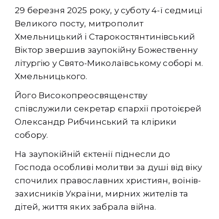
29 березня 2025 року, у суботу 4-ї седмиці
Великого посту, митрополит
Хмельницький і Старокостянтинівський
Віктор звершив заупокійну Божественну
літургію у Свято-Миколаївському соборі м.
Хмельницького.
Його Високопреосвященству
співслужили секретар єпархії протоієрей
Олександр Рибчинський та клірики
собору.
На заупокійній єктенії піднесли до
Господа особливі молитви за душі від віку
спочилих православних християн, воїнів-
захисників України, мирних жителів та
дітей, життя яких забрала війна.