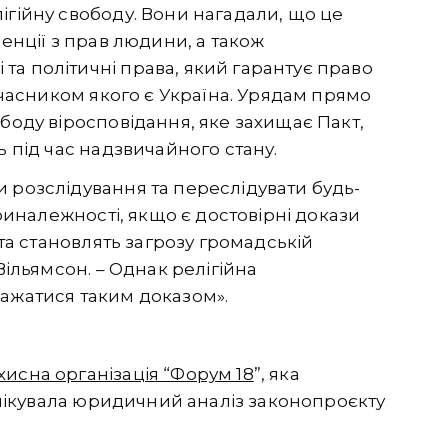
ігійну свободу. Вони нагадали, що це
венції з прав людини, а також
а політичні права, який гарантує право
 учасником якого є Україна. Урядам прямо
боду віросповідання, яке захищає Пакт,
ь під час надзвичайного стану.
 розслідування та переслідувати будь-
приналежності, якщо є достовірні докази
 та становлять загрозу громадській
Вільямсон. – Однак релігійна
важатися таким доказом».
хисна організація “Форум 18
”, яка
ублікувала юридичний аналіз законопроєкту