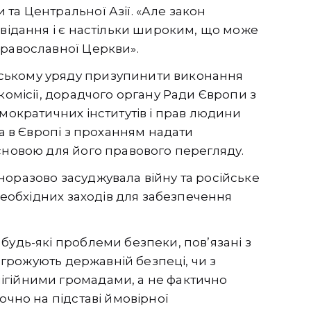
та Центральної Азії. «Але закон
овідання і є настільки широким, що може
Православної Церкви».
ському уряду призупинити виконання
комісії, дорадчого органу Ради Європи з
емократичних інститутів і прав людини
ва в Європі з проханням надати
сновою для його правового перегляду.
оразово засуджувала війну та російське
 необхідних заходів для забезпечення
будь-які проблеми безпеки, пов’язані з
загрожують державній безпеці, чи з
ігійними громадами, а не фактично
ючно на підставі ймовірної