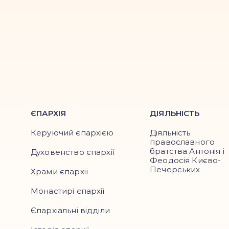
ЄПАРХІЯ
ДІЯЛЬНІСТЬ
Керуючий єпархією
Діяльність
православного
братства Антонія і
Духовенство єпархії
Феодосія Києво-
Печерських
Храми єпархії
Монастирі єпархії
Єпархіальні відділи