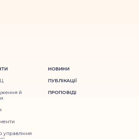
НТИ
НОВИНИ
ПЦ
ПУБЛІКАЦІЇ
дження й
ПРОПОВІДІ
ри
и
ументи
о управління
ої