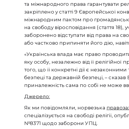
та міжнародного права гарантувати рел
закріплено у статті 9 Європейської кон
міжнародним пактом про громадянські т
на свободу віросповідання (стаття 18),
заборонено відступати від права на сво
або частково припиняти його дію, навіт
«Українська влада має право проводити
яку особу, незалежно від її релігійної 
того, що її конкретні дії є незаконними
безпеці та державній безпеці, – сказав 
приналежність сама по собі не може в
Джерело:
Як ми повідомляли, норвезька
правоза
спеціалізується на свободі релігії, оп
№8371 щодо заборони УПЦ.