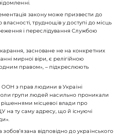
відомленні.
ементація закону може призвести до
власності, труднощів у доступі до місць
реження і переслідування Службою
окарання, засноване не на конкретних
анні мирної віри, є релігійною
одним правом», – підкреслюють
 ООН з прав людини в Україні
 коли групи людей насильно проникали
ї рішеннями місцевої влади про
 на ту саму адресу, що й існуючі
ди».
 зобов’язана відповідно до українського