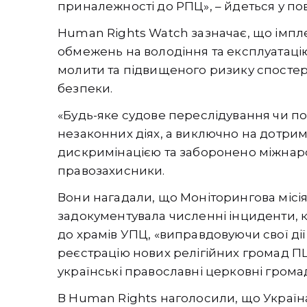
приналежності до РПЦ», – йдеться у по
Human Rights Watch зазначає, що імпл
обмежень на володіння та експлуатацію 
молити та підвищеного ризику спосте
безпеки.
«Будь-яке судове переслідування чи п
незаконних діях, а виключно на дотрим
дискримінацією та заборонено міжнар
правозахисники.
Вони нагадали, що Моніторингова місія
задокументувала численні інциденти,
до храмів УПЦ, «виправдовуючи свої ді
реєстрацію нових релігійних громад ПЦУ
українські православні церковні грома
В Human Rights наголосили, що Україна