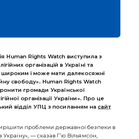
ія Human Rights Watch виступила з
гійних організацій в Україні та
о широким і може мати далекосяжні
гійну свободу». Human Rights Watch
оронити громади Української
гійної організації України». Про це
ький відділ УПЦ з посиланням на
сайт
 вирішити проблеми державної безпеки в
 Україну», — сказав Г’ю Вільямсон,