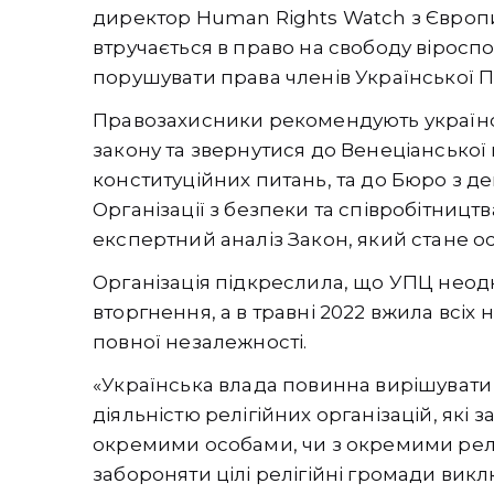
директор Human Rights Watch з Європи 
втручається в право на свободу віросп
порушувати права членів Української 
Правозахисники рекомендують україн
закону та звернутися до Венеціанської 
конституційних питань, та до Бюро з д
Організації з безпеки та співробітницт
експертний аналіз Закон, який стане о
Організація підкреслила, що УПЦ неодн
вторгнення, а в травні 2022 вжила всіх
повної незалежності.
«Українська влада повинна вирішувати 
діяльністю релігійних організацій, які 
окремими особами, чи з окремими рел
забороняти цілі релігійні громади викл