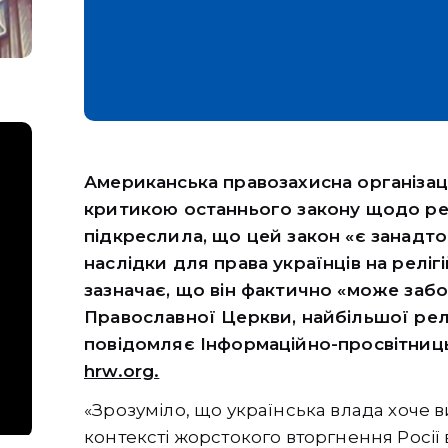
Американська правозахисна організац
критикою останнього закону щодо релі
підкреслила, що цей закон «є занадт
наслідки для права українців на релі
зазначає, що він фактично «може заб
Православної Церкви, найбільшої релі
повідомляє Інформаційно-просвітниц
hrw.org.
«Зрозуміло, що українська влада хоче
контексті жорстокого вторгнення Росії в