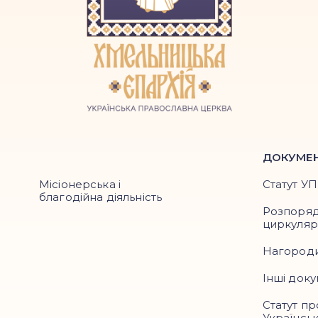
ДОКУМЕ
Місіонерська і
Статут У
благодійна діяльність
Розпоря
циркуля
Нагород
Інші док
Статут пр
Українськ