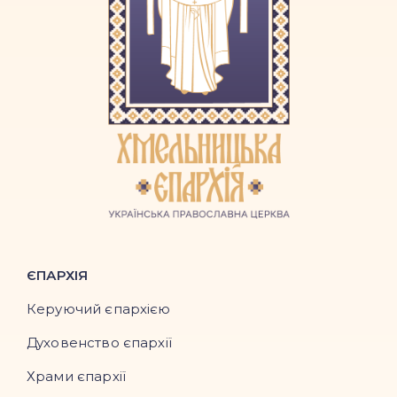
ЄПАРХІЯ
Керуючий єпархією
Духовенство єпархії
Храми єпархії