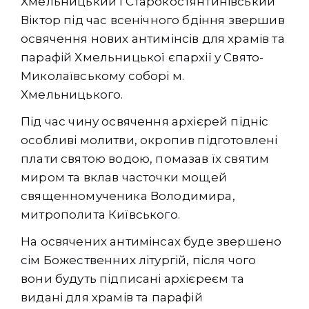
Хмельницький і Старокостянтинівський
Віктор під час всенічного бдіння звершив
освячення нових антимінсів для храмів та
парафій Хмельницької єпархії у Свято-
Миколаївському соборі м.
Хмельницького.
Під час чину освячення архієрей підніс
особливі молитви, окропив підготовлені
плати святою водою, помазав їх святим
миром та вклав часточки мощей
священномученика Володимира,
митрополита Київського.
На освячених антимінсах буде звершено
сім Божественних літургій, після чого
вони будуть підписані архієреєм та
видані для храмів та парафій