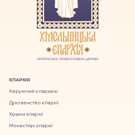
ЄПАРХІЯ
Керуючий єпархією
Духовенство єпархії
Храми єпархії
Монастирі єпархії