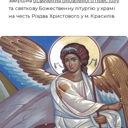
звершив
освячення оновленого престолу
та святкову Божественну літургію у храмі
на честь Різдва Христового у м. Красилів.