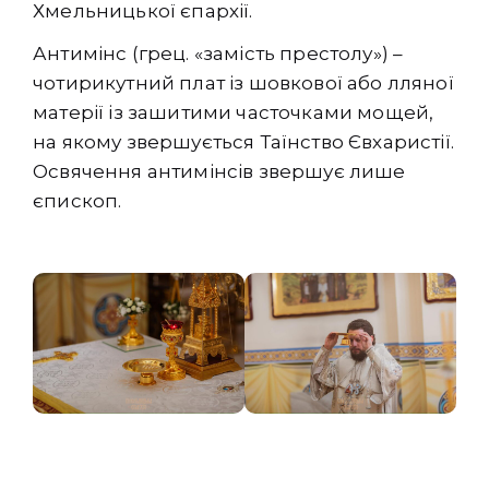
Хмельницької єпархії.
Антимінс (грец. «замість престолу») –
чотирикутний плат із шовкової або лляної
матерії із зашитими часточками мощей,
на якому звершується Таїнство Євхаристії.
Освячення антимінсів звершує лише
єпископ.