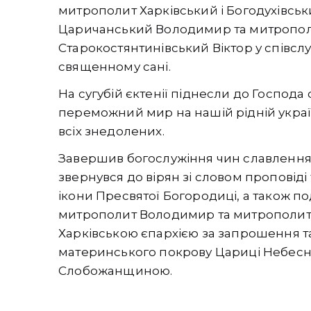
митрополит Харківський і Богодухівсь
Царичанський Володимир та митропол
Старокостянтинівський Віктор у співслуж
священному сані.
На сугубій єктенії піднесли до Господ
переможний мир на нашій рідній українс
всіх знедолених.
Завершив богослужіння чин славлення,
звернувся до вірян зі словом проповіді 
ікони Пресвятої Богородиці, а також под
митрополит Володимир та митрополит
Харківською єпархією за запрошення т
материнського покрову Цариці Небесно
Слобожанщиною.