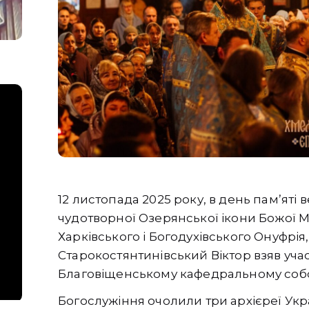
12 листопада 2025 року, в день памʼяті
чудотворної Озерянської ікони Божої 
Харківського і Богодухівського Онуфрі
Старокостянтинівський Віктор взяв участ
Благовіщенському кафедральному собор
Богослужіння очолили три архієреї Укр