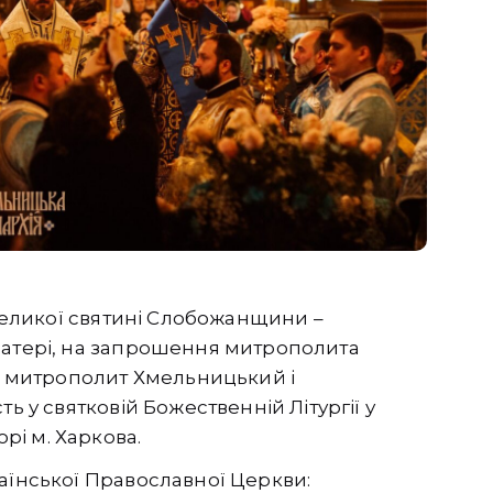
 великої святині Слобожанщини –
Матері, на запрошення митрополита
я, митрополит Хмельницький і
ь у святковій Божественній Літургії у
і м. Харкова.
аїнської Православної Церкви: