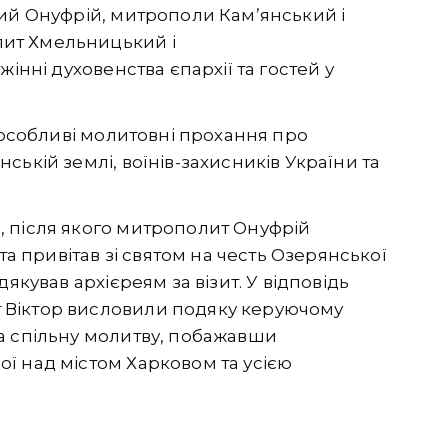
кий Онуфрій, митрополи Камʼянський і
ит Хмельницький і
інні духовенства єпархії та гостей у
а особливі молитовні прохання про
ькій землі, воїнів-захисників України та
 після якого митрополит Онуфрій
та привітав зі святом на честь Озерянської
якував архієреям за візит. У відповідь
 Віктор висловили подяку керуючому
а спільну молитву, побажавши
ї над містом Харковом та усією