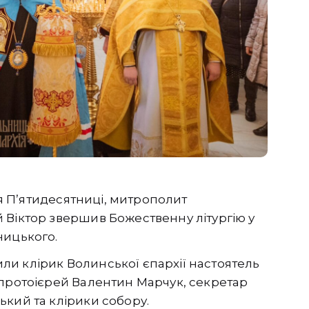
сля Пʼятидесятниці, митрополит
 Віктор звершив Божественну літургію у
ницького.
и клірик Волинської єпархії настоятель
 протоієрей Валентин Марчук, секретар
кий та клірики собору.