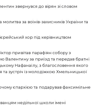
лентин звернувся до вірян зі словом
 молитва за воїнів-захисників України та
ієрейський хор під керівництвом
ктор привітав парафіян собору з
ю Валентину за приїзд та передав братні
цькому Нафанаїлу, з благословення якого
 та зустріч із молодіжкою Хмельницької
уючому єпархією та подарував факсимільне
ванцям недільної школи імені