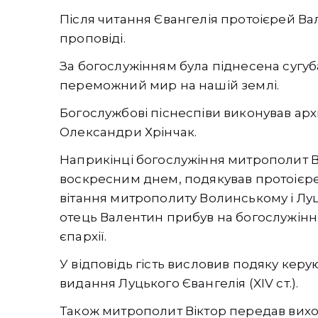
Після читання Євангелія протоієрей Ва
проповіді.
За богослужінням була піднесена сугуба
переможний мир на нашій землі.
Богослужбові піснеспіви виконував арх
Олександри Хрінчак.
Наприкінці богослужіння митрополит Ві
воскресним днем, подякував протоієре
вітання митрополиту Волинському і Лу
отець Валентин прибув на богослужіння
єпархії.
У відповідь гість висловив подяку кер
видання Луцького Євангелія (XIV ст.).
Також митрополит Віктор передав вихо