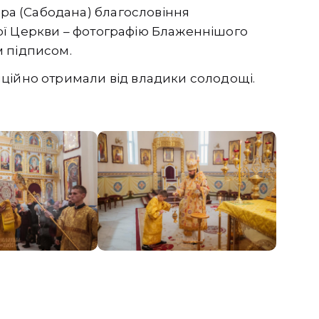
а (Сабодана) благословіння
ої Церкви – фотографію Блаженнішого
 підписом.
ційно отримали від владики солодощі.