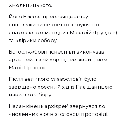
Хмельницького.
Його Високопреосвященству
співслужили секретар керуючого
єпархією архімандрит Макарій (Груздєв)
та клірики собору.
Богослужбові піснеспіви виконував
архієрейський хор під керівництвом
Марії Процюк.
Після великого славослов’я було
звершено хресний хід із Плащаницею
навколо собору.
Насамкінець архієрей звернувся до
численних вірян зі словом проповіді.