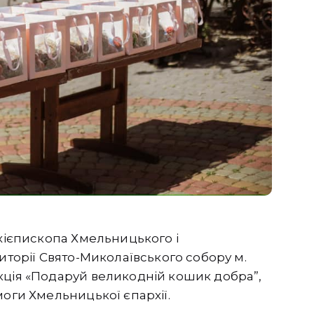
рхієпископа Хмельницького і
иторії Свято-Миколаївського собору м.
кція «Подаруй великодній кошик добра”,
моги Хмельницької єпархії.