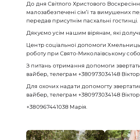
До дня Світлого Христового Воскресінн
малозабезпечені сімʼї та вимушених пе
передав присутнім пасхальні гостинці.
Дякуємо усім нашим вірянам, які долу
Центр соціальної допомоги Хмельниць
роботу при Свято-Миколаївському собо
З питань отримання допомоги звертат
вайбер, телеграм +380973034148 Вікторі
Для охочих надати допомогту звертати
вайбер, телеграм +380973034148 Вікторі
+380967441038 Марія.