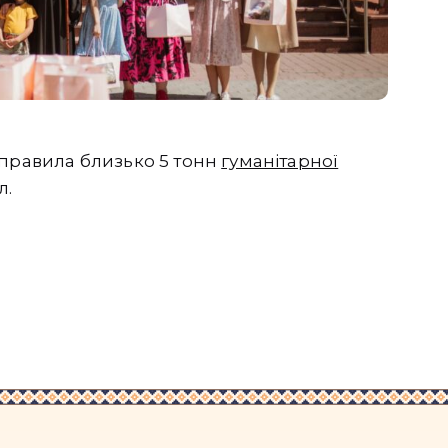
дправила близько 5 тонн
гуманітарної
л.