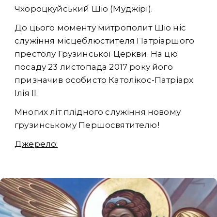
Чхороцкуйський Шіо (Муджірі).
До цього моменту митрополит Шіо ніс
служіння місцеблюстителя Патріаршого
престолу Грузинської Церкви. На цю
посаду 23 листопада 2017 року його
призначив особисто Католікос-Патріарх
Ілія II.
Многих літ плідного служіння новому
грузинському Першосвятителю!
Джерело: