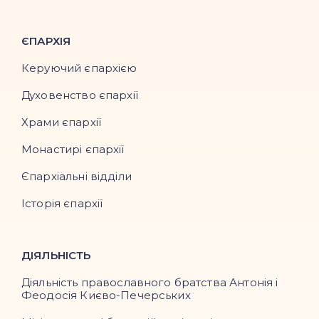
ЄПАРХІЯ
Керуючий єпархією
Духовенство єпархії
Храми єпархії
Монастирі єпархії
Єпархіальні відділи
Історія єпархії
ДІЯЛЬНІСТЬ
Діяльність православного братства Антонія і
Феодосія Києво-Печерських