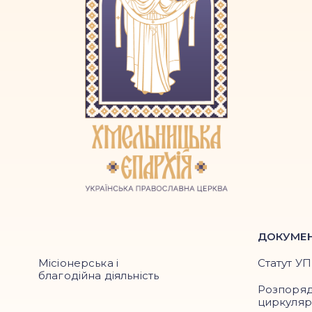
ДОКУМЕ
Місіонерська і
Статут У
благодійна діяльність
Розпоря
циркуля