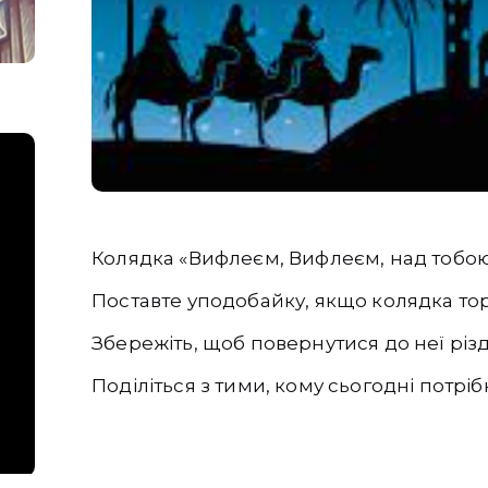
Колядка «Вифлеєм, Вифлеєм, над тобою
Поставте уподобайку, якщо колядка то
Збережіть, щоб повернутися до неї рі
Поділіться з тими, кому сьогодні потрібні