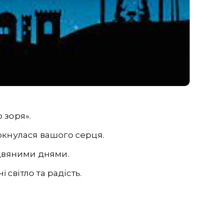
 зоря».
ркнулася вашого серця.
здвяними днями.
 світло та радість.