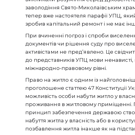
заволодіння Свято-Миколаївським храмо
тепер вже настоятеля парафії УПЦ, яки
зробив капітальний ремонт і не має ін
При вчиненні погроз і спроби виселе
документів чи рішення суду про виселенн
активістами не пред’явлено. Це свідч
до представників УПЦ мови ненависті,
міжнародно-правовому рівні.
Право на житло є одним із найголовніш
проголошене статтею 47 Конституції Ук
можливість особи набути житло у власні
проживання в житловому приміщенні. 
принцип забезпечення державою створ
набуття житла у власність або в корис
позбавлення житла інакше як на підстав