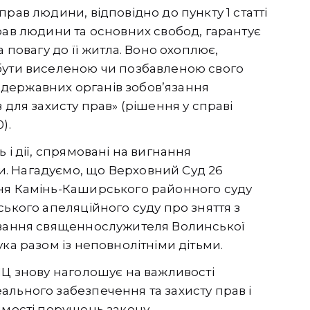
рав людини, відповідно до пункту 1 статті
рав людини та основних свобод, гарантує
 повагу до її житла. Воно охоплює,
бути виселеною чи позбавленою свого
її державних органів зобов’язання
 для захисту прав» (рішення у справі
).
 і дії, спрямовані на вигнання
. Нагадуємо, що Верховний Суд 26
ння Камінь-Каширського районного суду
ського апеляційного суду про зняття з
живання священнослужителя Волинської
ка разом із неповнолітніми дітьми.
ПЦ знову наголошує на важливості
льного забезпечення та захисту прав і
имості порушень закону.