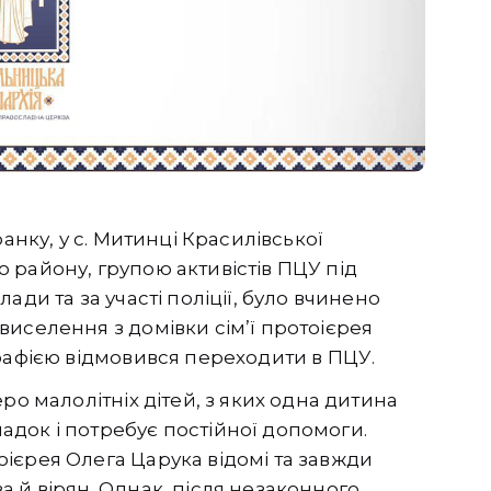
анку, у с. Митинці Красилівської
 району, групою активістів ПЦУ під
ади та за участі поліції, було вчинено
иселення з домівки сім’ї протоієрея
рафією відмовився переходити в ПЦУ.
ро малолітніх дітей, з яких одна дитина
док і потребує постійної допомоги.
ієрея Олега Царука відомі та завжди
 й вірян. Однак, після незаконного