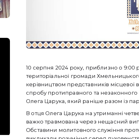
10 серпня 2024 року, приблизно о 9:00 р
територіальної громади Хмельницького
керівництвом представників місцевої вл
спробу протиправного та незаконного в
Олега Царука, який раніше разом із па
В отця Олега Царука на утриманні четве
важко травмована через нещасний випа
Обставини молитовного служіння прото
викликали розуміння серед духовенства