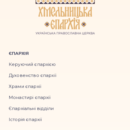
ЄПАРХІЯ
Керуючий єпархією
Духовенство єпархії
Храми єпархії
Монастирі єпархії
Єпархіальні відділи
Історія єпархії