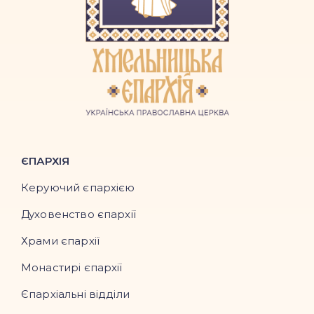
ЄПАРХІЯ
Керуючий єпархією
Духовенство єпархії
Храми єпархії
Монастирі єпархії
Єпархіальні відділи