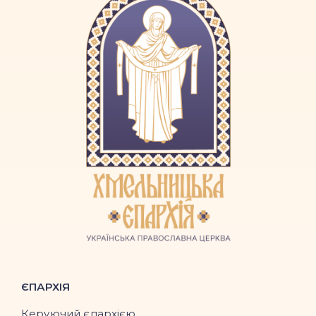
ЄПАРХІЯ
Керуючий єпархією