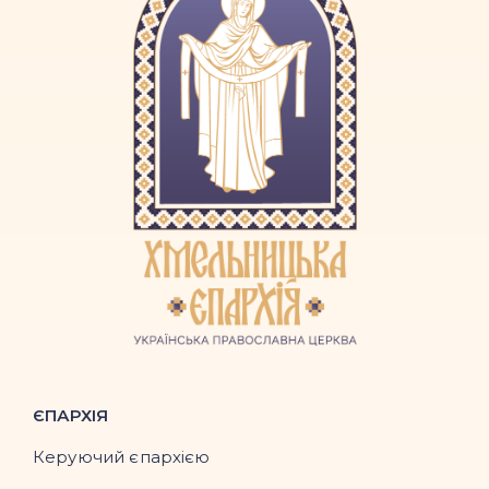
ЄПАРХІЯ
Керуючий єпархією