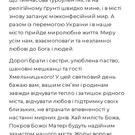
що тимчасова турбулентність на
релігійному ґрунті швидко мине, і в місті
знову запанує міжконфесійний мир. А
разом із перемогою України і в наше
місто прийде миролюбне життя. Миру
усім нам, взаємоповаги та незламної
любові до Бога і людей.
Дорогі брати і сестри, улюблена паство,
шановні мешканці та гості
Хмельницького! У цей святковий день
бажаю вам, вашим сім’ям і родинам
завжди відчувати тепло і затишок рідного
міста, відчувати любов і підтримку своїх
близьких, не втрачати впевненості у
настанні мирних днів. Хай милість Божа,
Покров Божої Матері будуть надійним
захистом нашого міста. Жодні ворожі