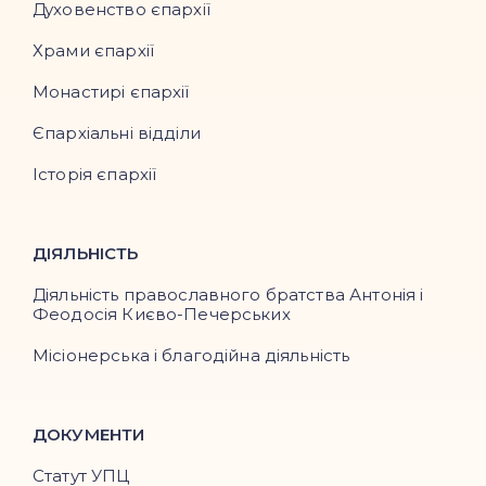
Духовенство єпархії
Храми єпархії
Монастирі єпархії
Єпархіальні відділи
Історія єпархії
ДІЯЛЬНІСТЬ
Діяльність православного братства Антонія і
Феодосія Києво-Печерських
Місіонерська і благодійна діяльність
ДОКУМЕНТИ
Статут УПЦ