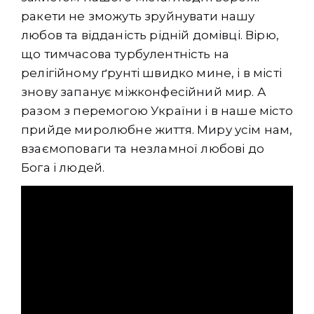
ракети не зможуть зруйнувати нашу
любов та відданість рідній домівці. Вірю,
що тимчасова турбулентність на
релігійному ґрунті швидко мине, і в місті
знову запанує міжконфесійний мир. А
разом з перемогою України і в наше місто
прийде миролюбне життя. Миру усім нам,
взаємоповаги та незламної любові до
Бога і людей.