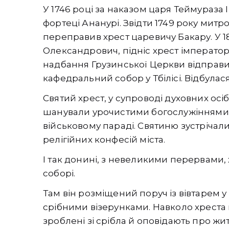
У 1746 році за наказом царя Теймураза I
фортеці Ананурі. Звідти 1749 року мит
переправив хрест царевичу Бакару. У 18
Олександрович, підніс хрест імператору
надбання Грузинської Церкви відправи
кафедральний собор у Тбілісі. Відбулася 
Святий хрест, у супроводі духовних ос
шанували урочистими богослужіннями 
військовому параді. Святиню зустрічал
релігійних конфесій міста.
І так донині, з невеликими перервами, 
соборі.
Там він розміщений поруч із вівтарем 
срібними візерунками. Навколо хрест
зроблені зі срібла й оповідають про жит