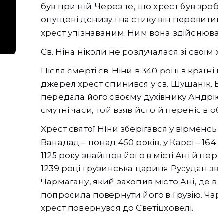
був при ній. Через те, що хрест був зро
опущені донизу і на стику він перевити
хрест упізнаваним. Ним вона здійснюва
Св. Ніна ніколи не розлучалася зі своїм
Після смерті св. Ніни в 340 році в країн
джерел хрест опинився у св. Шушанік.
передала його своєму духівнику Андрію
смутні часи, той взяв його й переніс в о
Хрест святої Ніни зберігався у вірменсь
Ванадад – понад 450 років, у Карсі – 1
1125 року знайшов його в місті Ані й п
1239 році грузинська цариця Русудан 
Чармагану, який захопив місто Ані, де в 
попросила повернути його в Грузію. Ча
хрест повернувся до Светіцховелі.