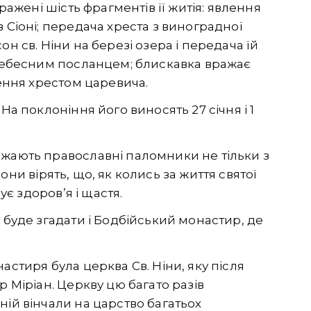
бражені шість фрагментів її житія: явлення
 Сіоні; передача хреста з виноградної
н св. Ніни на березі озера і передача їй
 небесним посланцем; блискавка вражає
лення хрестом царевича.
На поклоніння його виносять 27 січня і 1
джають православні паломники не тільки з
 Вони вірять, що, як колись за життя святої
ує здоров’я і щастя.
 буде згадати і Бодбійський монастир, де
астиря була церква Св. Ніни, яку після
р Міріан. Церкву цю багато разів
ній вінчали на царство багатьох