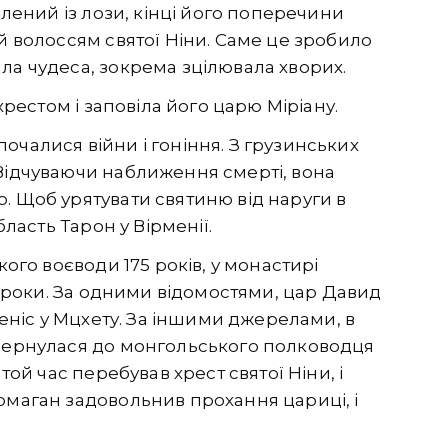
блений із лози, кінці його поперечини
й волоссям святої Ніни. Саме це зробило
ла чудеса, зокрема зцілювала хворих.
 хрестом і заповіла його царю Міріану.
і почалися війни і гоніння. З грузинських
 Відчуваючи наближення смерті, вона
. Щоб урятувати святиню від наруги в
бласть Тарон у Вірменії.
кого воєводи 175 років, у монастирі
64 роки. За одними відомостями, цар Давид
ереніс у Мцхету. За іншими джерелами, в
звернулася до монгольського полководця
той час перебував хрест святої Ніни, і
рмаган задовольнив прохання цариці, і