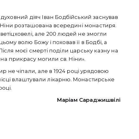
й духовний діяч Іван Бодбійський заснував
 Ніни розташована всередині монастиря.
Светіцховелі, але 200 людей не змогли
цьому волю Божу і поховав її в Бодбі, а
«Після моєї смерті поділи царську казну на
на прикрасу могили св. Ніни».
р не чіпали, але в 1924 році урядовою
 місці влаштували лікарню. Монастирське
році.
Маріам Сараджишвілі