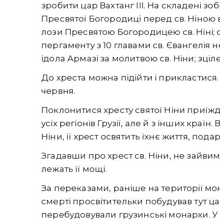
зробити цар Вахтанг III. На складені зо
Пресвятої Богородиці перед св. Ніною в
лози Пресвятою Богородицею св. Ніні; со
пергаменту з 10 главами св. Євангелія
ідола Армазі за молитвою св. Ніни; зці
До хреста можна підійти і прикластися. 
червня.
Поклонитися хресту святої Ніни приїж
усіх регіонів Грузії, але й з інших країн.
Ніни, її хрест освятить їхнє життя, подар
Згадавши про хрест св. Ніни, не зайвим
лежать її мощі.
За переказами, раніше на території мон
смерті просвітительки побудував тут ца
перебудовували грузинські монархи. У 