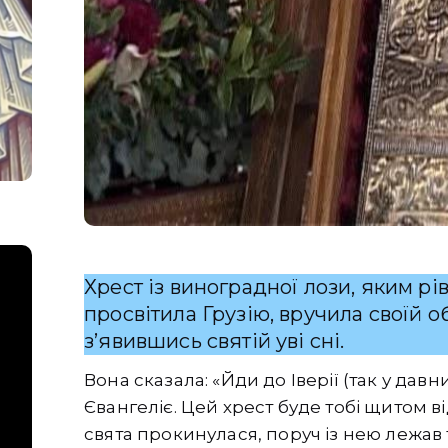
Хрест із виноградної лози, яким р
просвітила Грузію, вручила своїй 
з’явившись святій уві сні.
Вона сказала: «Йди до Іверії (так у давн
Євангеліє. Цей хрест буде тобі щитом в
свята прокинулася, поруч із нею лежав 