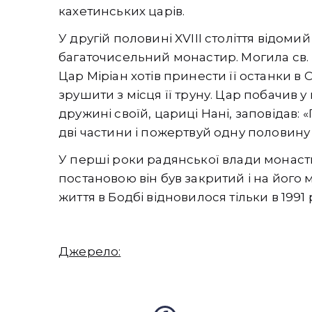
кахетинських царів.
У другій половині XVIII століття відоми
багаточисельний монастир. Могила св.
Цар Міріан хотів принести її останки в 
зрушити з місця її труну. Цар побачив у 
дружині своїй, цариці Нані, заповідав: 
дві частини і пожертвуй одну половину 
У перші роки радянської влади монасти
постановою він був закритий і на його
життя в Бодбі відновилося тільки в 1991 
Джерело: