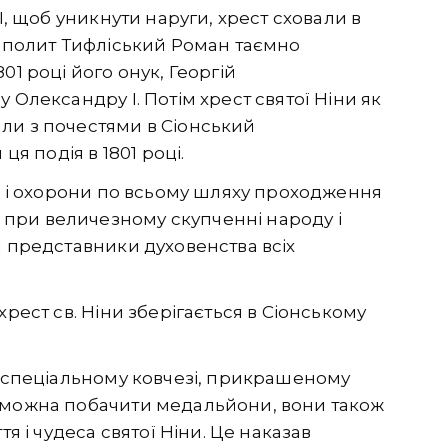
I, щоб уникнути наруги, хрест сховали в
рополит Тифліський Роман таємно
01 році його онук, Георгій
 Олександру I. Потім хрест святої Ніни як
ли з почестями в Сіонський
ця подія в 1801 році.
іб і охорони по всьому шляху проходження
при величезному скупченні народу і
и представники духовенства всіх
хрест св. Ніни зберігається в Сіонському
у спеціальному ковчезі, прикрашеному
а можна побачити медальйони, вони також
тя і чудеса святої Ніни. Це наказав