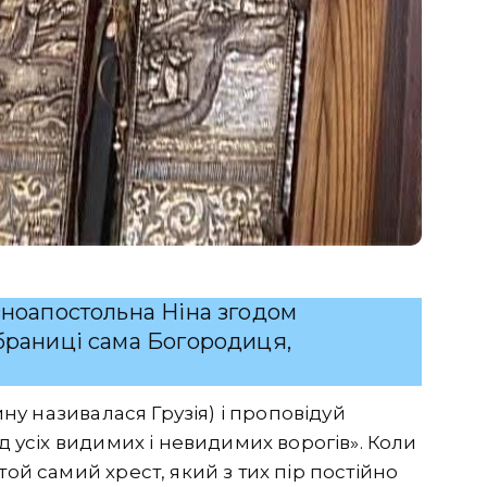
івноапостольна Ніна згодом
обраниці сама Богородиця,
ину називалася Грузія) і проповідуй
ід усіх видимих і невидимих ворогів». Коли
той самий хрест, який з тих пір постійно