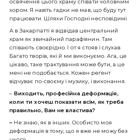
освячення цього храму співати чоловічим
хором. Я навіть гадки не мав, що буду тут
працювати. Шляхи Господні несповідимі.
А в Закарпатті я відвідав центральний
храм як звичайний парафіянин. Там
співають своєрідно. І от я стояв і слухав.
Багато творів, які й ми виконуємо. Ага, це
цікаво, таке трактування може бути, а це
мені не подобається. Кожен регент
відчуває по-своєму і музику, і виконання.
–
Виходить, професійна деформація,
коли ти хочеш показати всім, як треба
правильно, Вам не властива?
–
Не знаю, як в інших. Особисто моя
деформація в тому, що я вже не можу без
цього.