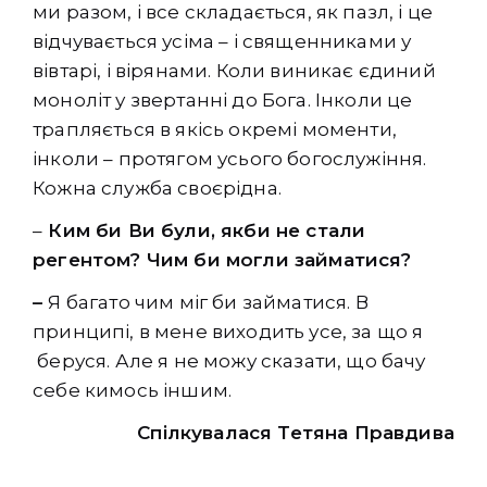
ми разом, і все складається, як пазл, і це
відчувається усіма – і священниками у
вівтарі, і вірянами. Коли виникає єдиний
моноліт у звертанні до Бога. Інколи це
трапляється в якісь окремі моменти,
інколи – протягом усього богослужіння.
Кожна служба своєрідна.
–
Ким би Ви були, якби не стали
регентом? Чим би могли займатися?
–
Я багато чим міг би займатися. В
принципі, в мене виходить усе, за що я
беруся. Але я не можу сказати, що бачу
себе кимось іншим.
Спілкувалася Тетяна Правдива