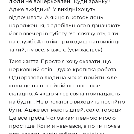
люди не воцерковлені. Куди зранку?
Адже вихідний. У вихідні хочуть
відпочивати. А якщо в когось день
народження, а здебільшого відзначають
його ввечері в суботу. Усі святкують, а ти
на службі. А потім приходиш наприкінці
такий, ну все, я вже є (усміхається).
Таке життя. Просто я хочу сказати, що
церковний спів – дуже кропітка робота.
Одноразово людина може прийти. Але
коли це на постійній основі – вже
складно. А якщо якісь свята припадають
на будні… Не в кожного виходить постійно
бути. Адже всі мають дітей, село, городи.
Це все треба. Чоловікам певною мірою
простіше. Коли я навчався, а потім почав
працювати, окрім суботи-неділі ми