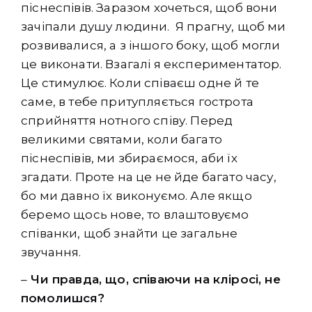
піснеспівів. Заразом хочеться, щоб вони
зачіпали душу людини. Я прагну, щоб ми
розвивалися, а з іншого боку, щоб могли
це виконати. Взагалі я експериментатор.
Це стимулює. Коли співаєш одне й те
саме, в тебе притупляється гострота
сприйняття нотного співу. Перед
великими святами, коли багато
піснеспівів, ми збираємося, аби їх
згадати. Проте на це не йде багато часу,
бо ми давно їх виконуємо. Але якщо
беремо щось нове, то влаштовуємо
співанки, щоб знайти це загальне
звучання.
–
Чи правда, що, співаючи на кліросі, не
помолишся?