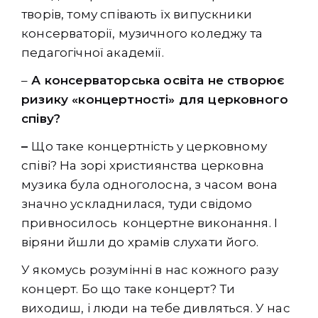
творів, тому співають їх випускники
консерваторії, музичного коледжу та
педагогічної академії.
–
А консерваторська освіта не створює
ризику «концертності» для церковного
співу?
–
Що таке концертність у церковному
співі? На зорі християнства церковна
музика була одноголосна, з часом вона
значно ускладнилася, туди свідомо
привносилось концертне виконання. І
віряни йшли до храмів слухати його.
У якомусь розумінні в нас кожного разу
концерт. Бо що таке концерт? Ти
виходиш, і люди на тебе дивляться. У нас