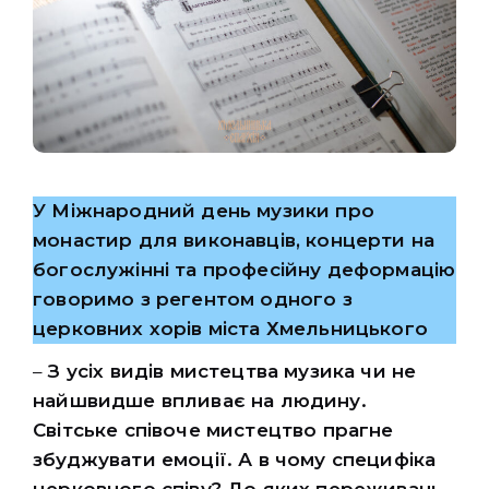
У Міжнародний день музики про
монастир для виконавців, концерти на
богослужінні та професійну деформацію
говоримо з регентом одного з
церковних хорів міста Хмельницького
–
З усіх видів мистецтва музика чи не
найшвидше впливає на людину.
Світське співоче мистецтво прагне
збуджувати емоції. А в чому специфіка
церковного співу? До яких переживань