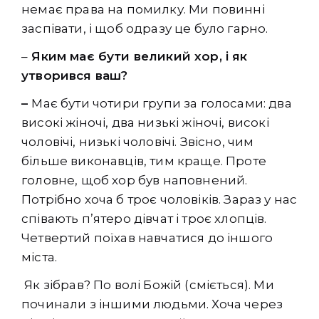
немає права на помилку. Ми повинні
заспівати, і щоб одразу це було гарно.
–
Яким має бути великий хор, і як
утворився ваш?
–
Має бути чотири групи за голосами: два
високі жіночі, два низькі жіночі, високі
чоловічі, низькі чоловічі. Звісно, чим
більше виконавців, тим краще. Проте
головне, щоб хор був наповнений.
Потрібно хоча б троє чоловіків. Зараз у нас
співають п’ятеро дівчат і троє хлопців.
Четвертий поїхав навчатися до іншого
міста.
Як зібрав? По волі Божій (сміється). Ми
починали з іншими людьми. Хоча через