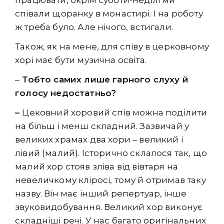
співали щоранку в монастирі. І на роботу
ж треба було. Але нічого, встигали.
Також, як на мене, для співу в церковному
хорі має бути музична освіта.
–
Тобто самих лише гарного слуху й
голосу недостатньо?
–
Цековний хоровий спів можна поділити
на більш і менш складний. Зазвичай у
великих храмах два хори – великий і
лівий (малий). Історично склалося так, що
малий хор стояв зліва від вівтаря на
невеличкому кліросі, тому й отримав таку
назву. Він має інший репертуар, інше
звуковидобування. Великий хор виконує
складніші речі. У нас багато оригінальних