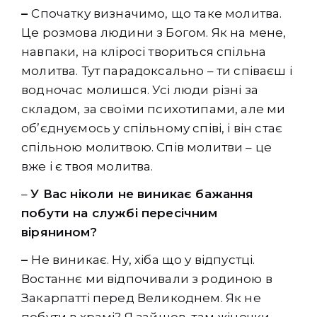
–
Спочатку визначимо, що таке молитва.
Це розмова людини з Богом. Як на мене,
навпаки, на кліросі твориться спільна
молитва. Тут парадоксально – ти співаєш і
водночас молишся. Усі люди різні за
складом, за своїми психотипами, але ми
об’єднуємось у спільному співі, і він стає
спільною молитвою. Спів молитви – це
вже і є твоя молитва.
–
У Вас ніколи не виникає бажання
побути на службі пересічним
вірянином?
–
Не виникає. Ну, хіба що у відпустці.
Востаннє ми відпочивали з родиною в
Закарпатті перед Великоднем. Як не
побути в храмі? Я зайшов, там жіночки