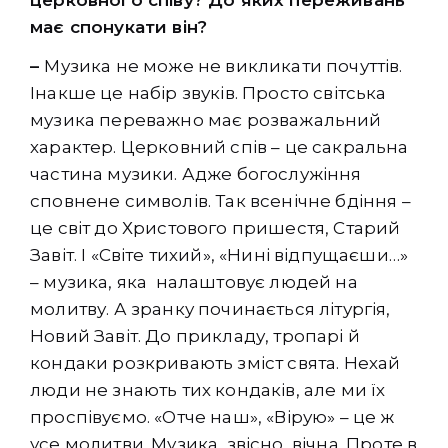
має спонукати він?
–
Музика не може не викликати почуттів.
Інакше це набір звуків. Просто світська
музика переважно має розважальний
характер. Церковний спів – це сакральна
частина музики. Адже богослужіння
сповнене символів. Так всенічне бдіння –
це світ до Христового пришестя, Старий
Завіт. І «Світе тихий», «Нині відпущаєши…»
– музика, яка налаштовує людей на
молитву. А зранку починається літургія,
Новий Завіт. До прикладу, тропарі й
кондаки розкривають зміст свята. Нехай
люди не знають тих кондаків, але ми їх
проспівуємо. «Отче наш», «Вірую» – це ж
усе молитви. Музика, звісно, вічна. Проте в