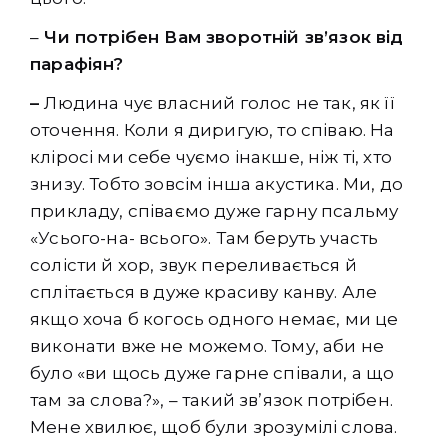
–
Чи потрібен Вам зворотній зв’язок від
парафіян?
–
Людина чує власний голос не так, як її
оточення. Коли я диригую, то співаю. На
кліросі ми себе чуємо інакше, ніж ті, хто
знизу. Тобто зовсім інша акустика. Ми, до
прикладу, співаємо дуже гарну псальму
«Усього-на- всього». Там беруть участь
солісти й хор, звук переливається й
сплітається в дуже красиву канву. Але
якщо хоча б когось одного немає, ми це
виконати вже не можемо. Тому, аби не
було «ви щось дуже гарне співали, а що
там за слова?», – такий зв’язок потрібен.
Мене хвилює, щоб були зрозумілі слова.