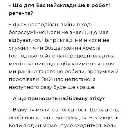
–
Що для Вас найскладніше в роботі
регента?
–
Якісь несподівані зміни в ході
богослужіння. Коли не знаєш, що має
відбуватися. Наприклад, ми ніколи не
служили чин Воздвиження Хреста
Господнього. Але напередодні владика
мені пояснив, що відбуватиметься, і хоч
ми раніше такого не робили, зрозуміли й
проспівали. Вийшло непогано, а
наступного разу буде ще краще.
–
А що
приносить найбільшу втіху
?
–
Відчуття молитовної єдності. Це радість,
особливо у свята. Зокрема, на Великдень.
Коли в один момент усе сходиться. Коли