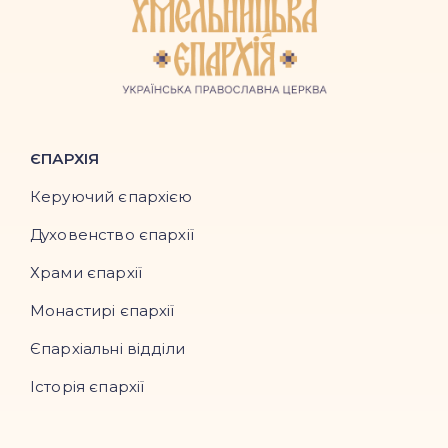
ЄПАРХІЯ
Керуючий єпархією
Духовенство єпархії
Храми єпархії
Монастирі єпархії
Єпархіальні відділи
Історія єпархії