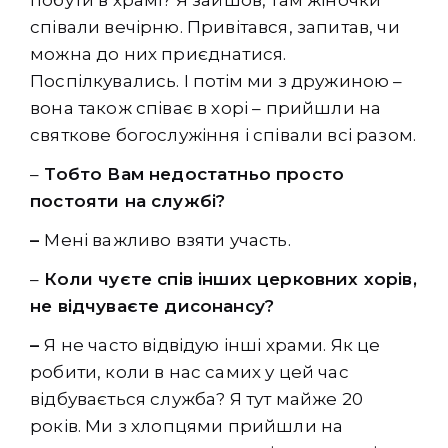
співали вечірню. Привітався, запитав, чи
можна до них приєднатися.
Поспілкувались. І потім ми з дружиною –
вона також співає в хорі – прийшли на
святкове богослужіння і співали всі разом.
–
Тобто Вам недостатньо просто
постояти на службі?
–
Мені важливо взяти участь.
–
Коли чуєте спів інших церковних хорів,
не відчуваєте дисонансу?
–
Я не часто відвідую інші храми. Як це
робити, коли в нас самих у цей час
відбувається служба? Я тут майже 20
років. Ми з хлопцями прийшли на