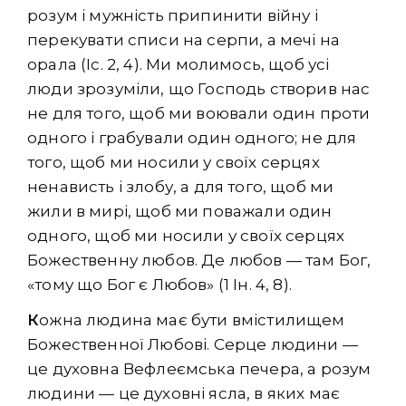
розум і мужність припинити війну і
перекувати списи на серпи, а мечі на
орала (Іс. 2, 4). Ми молимось, щоб усі
люди зрозуміли, що Господь створив нас
не для того, щоб ми воювали один проти
одного і грабували один одного; не для
того, щоб ми носили у своїх серцях
ненависть і злобу, а для того, щоб ми
жили в мирі, щоб ми поважали один
одного, щоб ми носили у своїх серцях
Божественну любов. Де любов — там Бог,
«тому що Бог є Любов» (1 Ін. 4, 8).
К
ожна людина має бути вмістилищем
Божественної Любові. Серце людини —
це духовна Вефлеємська печера, а розум
людини — це духовні ясла, в яких має