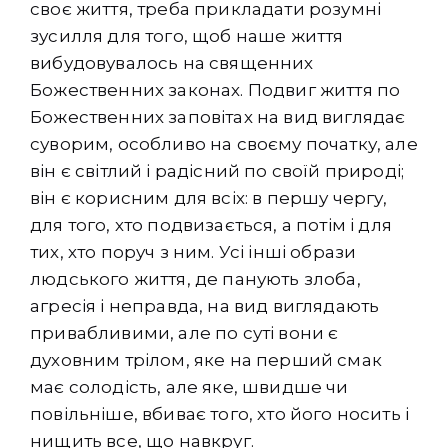
своє життя, треба прикладати розумні
зусилля для того, щоб наше життя
вибудовувалось на священних
Божественних законах. Подвиг життя по
Божественних заповітах на вид виглядає
суворим, особливо на своєму початку, але
він є світлий і радісний по своїй природі;
він є корисним для всіх: в першу чергу,
для того, хто подвизається, а потім і для
тих, хто поруч з ним. Усі інші образи
людського життя, де панують злоба,
агресія і неправда, на вид виглядають
привабливими, але по суті вони є
духовним трілом, яке на перший смак
має солодість, але яке, швидше чи
повільніше, вбиває того, хто його носить і
нищить все, що навкруг.