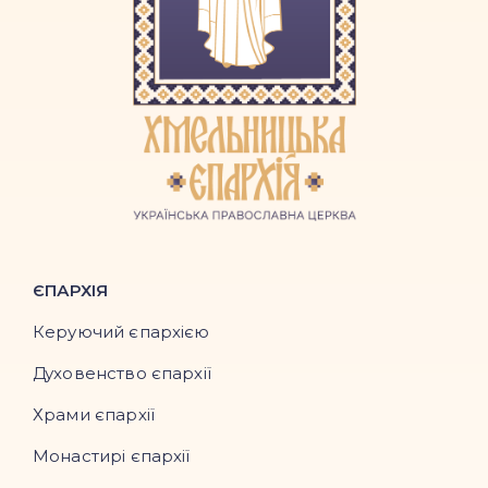
ЄПАРХІЯ
Керуючий єпархією
Духовенство єпархії
Храми єпархії
Монастирі єпархії