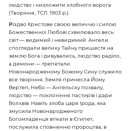
людство і низложити злобного ворога
(Творіння, ТСЛ. 1903 р.).
Р
іздво Христове своєю величчю і силою
Божественної Любові схвилювало весь
світ — видимий і невидимий. Ангели
споглядали велику Тайну пришестя на
землю Бога і дивувались, людство раділо,
а демони — трепетали.
Новонародженому Божому Сину служило
все творіння. Земля принесла Йому
Вертеп, Небо — Ангельску похвалу,
людство — поклоніння пастирів і дари
Волхвів. Навіть злоба царя Ірода, яка
змусила Новонародженого
Богомладенця втікати в Єгипет,
послужила сповненню пророцтва, в