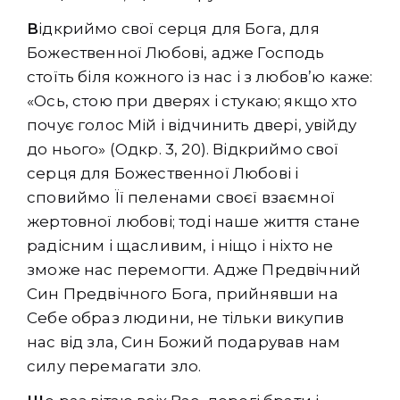
В
ідкриймо свої серця для Бога, для
Божественної Любові, адже Господь
стоїть біля кожного із нас і з любов’ю каже:
«Ось, стою при дверях і стукаю; якщо хто
почує голос Мій і відчинить двері, увійду
до нього» (Одкр. 3, 20). Відкриймо свої
серця для Божественної Любові і
сповиймо Її пеленами своєї взаємної
жертовної любові; тоді наше життя стане
радісним і щасливим, і ніщо і ніхто не
зможе нас перемогти. Адже Предвічний
Син Предвічного Бога, прийнявши на
Себе образ людини, не тільки викупив
нас від зла, Син Божий подарував нам
силу перемагати зло.