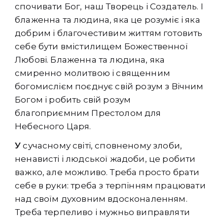
спочивати Бог, наш Творець і Создатель. І
блаженна та людина, яка це розуміє і яка
добрим і благочестивим життям готовить
себе бути вмістилищем Божественної
Любові. Блаженна та людина, яка
смиренно молитвою і священним
богомислієм поєднує свій розум з Вічним
Богом і робить свій розум
благоприємним Престолом для
Небесного Царя.
У
сучасному світі, сповненому злоби,
ненависті і людської жадоби, це робити
важко, але можливо. Треба просто брати
себе в руки: треба з терпінням працювати
над своїм духовним вдосконаленням.
Треба терпеливо і мужньо виправляти