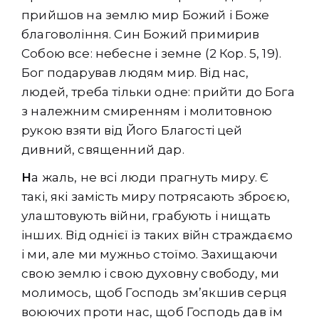
прийшов на землю мир Божий і Боже
благовоління. Син Божий примирив
Собою все: небесне і земне (2 Кор. 5, 19).
Бог подарував людям мир. Від нас,
людей, треба тільки одне: прийти до Бога
з належним смиренням і молитовною
рукою взяти від Його Благості цей
дивний, священний дар.
Н
а жаль, не всі люди прагнуть миру. Є
такі, які замість миру потрясають зброєю,
улаштовують війни, грабують і нищать
інших. Від однієї із таких війн страждаємо
і ми, але ми мужньо стоїмо. Захищаючи
свою землю і свою духовну свободу, ми
молимось, щоб Господь зм’якшив серця
воюючих проти нас, щоб Господь дав їм