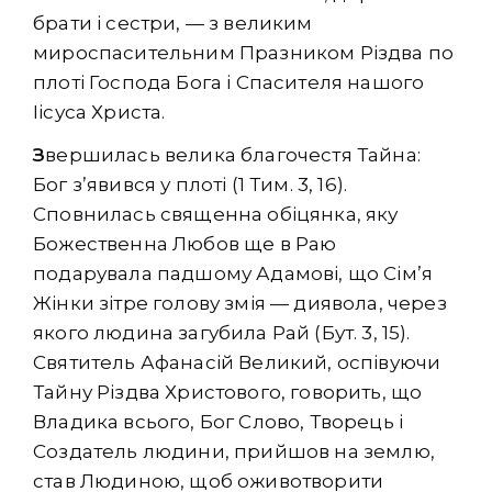
брати і сестри, — з великим
мироспасительним Празником Різдва по
плоті Господа Бога і Спасителя нашого
Іісуса Христа.
З
вершилась велика благочестя Тайна:
Бог з’явився у плоті (1 Тим. 3, 16).
Сповнилась священна обіцянка, яку
Божественна Любов ще в Раю
подарувала падшому Адамові, що Сім’я
Жінки зітре голову змія — диявола, через
якого людина загубила Рай (Бут. 3, 15).
Святитель Афанасій Великий, оспівуючи
Тайну Різдва Христового, говорить, що
Владика всього, Бог Слово, Творець і
Создатель людини, прийшов на землю,
став Людиною, щоб оживотворити