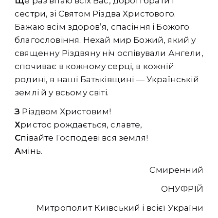
Щ
е раз вітаю всіх Вас, дорогі брати і
сестри, зі Святом Різдва Христового.
Бажаю всім здоров’я, спасіння і Божого
благословіння. Нехай мир Божий, який у
священну Різдвяну ніч оспівували Ангели,
спочиває в кожному серці, в кожній
родині, в наші Батьківщині — Українській
землі й у всьому світі.
З
Різдвом Христовим!
Х
ристос рождається, славте,
С
півайте Господеві вся земля!
А
мінь.
Смиренний
ОНУФРІЙ
Митрополит Київський і всієї України