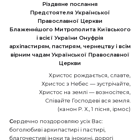
Різдвяне послання
Предстоятеля Української
Православної Церкви
Блаженнішого Митрополита Київського
і всієї України Онуфрія
архіпастирям, пастирям, чернецтву і всім
вірним чадам Української Православної
Церкви
Христос рождається, славте,
Христос з Небес — зустрічайте,
Христос на землі — возносітеся,
Співайте Господеві вся земля.
(канон Р. Х., 1 пісня, ірмос)
С
ердечно поздоровляю усіх Вас:
боголюбиві архипастирі і пастирі,
благочестиві іноки та інокині, дорогі