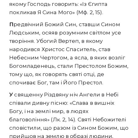
якому Господь говорить: «Із Єгипта
покликав Я Сина Мого» (Мф. 2, 15).
П
редвічний Божий Син, ставши Сином
Людським, осяяв розумним світлом усе
творіння. Убогий Вертеп, в якому
народився Христос Спаситель, став
Небесним Чертогом, а ясла, в яких возліг
Богомладенець, стали Престолом Божим,
тому що, як говорять святі отці, де
спочиває Бог, там і Його Престол.
У
священну Різдвяну ніч Ангели в Небі
співали дивну пісню: «Слава в вишніх
Богу, і на землі мир, в людях
благовоління» (Лк. 2, 14). Святі Небожителі
сповістили, що разом із Сином Божим, що
прийшов на землю в образі людини,