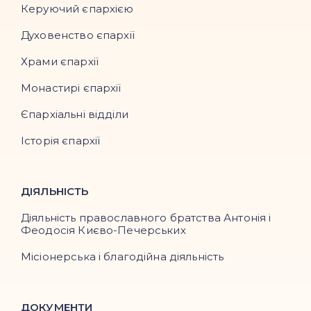
Керуючий єпархією
Духовенство єпархії
Храми єпархії
Монастирі єпархії
Єпархіальні відділи
Історія єпархії
ДІЯЛЬНІСТЬ
Діяльність православного братства Антонія і
Феодосія Києво-Печерських
Місіонерська і благодійна діяльність
ДОКУМЕНТИ