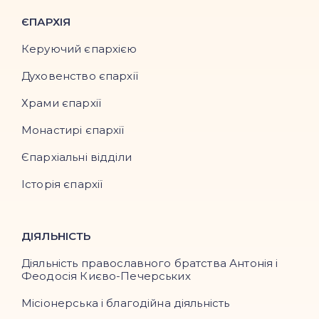
ЄПАРХІЯ
Керуючий єпархією
Духовенство єпархії
Храми єпархії
Монастирі єпархії
Єпархіальні відділи
Історія єпархії
ДІЯЛЬНІСТЬ
Діяльність православного братства Антонія і
Феодосія Києво-Печерських
Місіонерська і благодійна діяльність