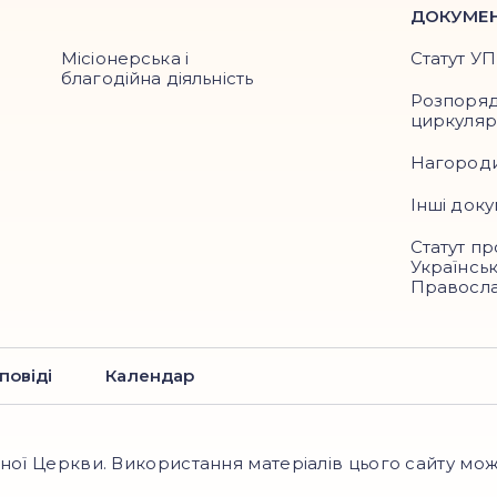
ДОКУМЕ
Місіонерська і
Статут У
благодійна діяльність
Розпоря
циркуля
Нагород
Інші док
Статут пр
Українськ
Правосла
повіді
Календар
ої Церкви. Використання матеріалів цього сайту мож