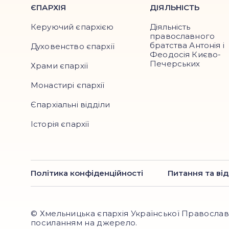
ЄПАРХІЯ
ДІЯЛЬНІСТЬ
Керуючий єпархією
Діяльність
православного
братства Антонія і
Духовенство єпархії
Феодосія Києво-
Печерських
Храми єпархії
Монастирі єпархії
Єпархіальні відділи
Історія єпархії
Політика конфіденційності
Питання та від
© Хмельницька єпархія Української Православн
посиланням на джерело.