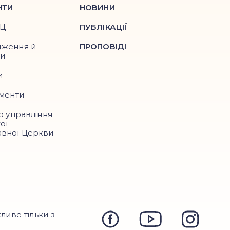
НТИ
НОВИНИ
ПЦ
ПУБЛІКАЦІЇ
дження й
ПРОПОВІДІ
ри
и
ументи
о управління
ої
вної Церкви
ливе тільки з