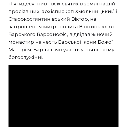
П’ятидесятниці, всіх святих в землі нашій
просіявших, архієпископ Хмельницький і
Старокостянтинівський Віктор, на
запрошення митрополита Вінницького і
Барського Варсонофія, відвідав жіночий
монастир на честь Барської ікони Божої
Матері м. Бар та взяв участь у святковому
богослужінні.