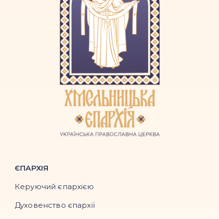
ЄПАРХІЯ
Керуючий єпархією
Духовенство єпархії