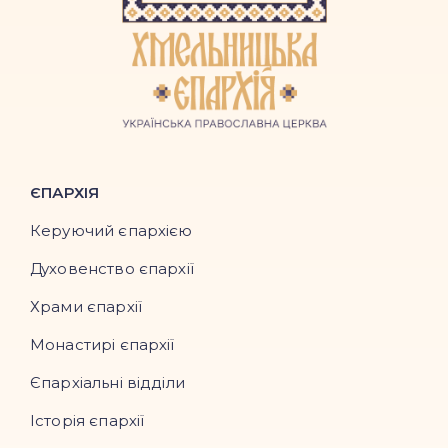
ЄПАРХІЯ
Керуючий єпархією
Духовенство єпархії
Храми єпархії
Монастирі єпархії
Єпархіальні відділи
Історія єпархії