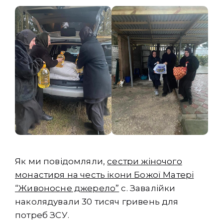
Як ми повідомляли,
сестри жіночого
монастиря на честь ікони Божої Матері
“Живоносне джерело”
с. Завалійки
наколядували 30 тисяч гривень для
потреб ЗСУ.