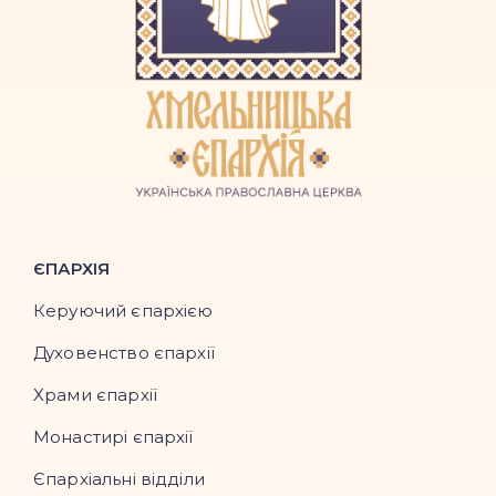
ЄПАРХІЯ
Керуючий єпархією
Духовенство єпархії
Храми єпархії
Монастирі єпархії
Єпархіальні відділи