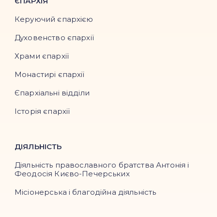
ЄПАРХІЯ
Керуючий єпархією
Духовенство єпархії
Храми єпархії
Монастирі єпархії
Єпархіальні відділи
Історія єпархії
ДІЯЛЬНІСТЬ
Діяльність православного братства Антонія і
Феодосія Києво-Печерських
Місіонерська і благодійна діяльність