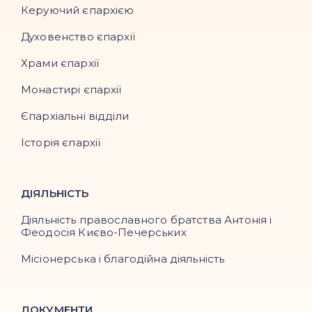
Керуючий єпархією
Духовенство єпархії
Храми єпархії
Монастирі єпархії
Єпархіальні відділи
Історія єпархії
ДІЯЛЬНІСТЬ
Діяльність православного братства Антонія і
Феодосія Києво-Печерських
Місіонерська і благодійна діяльність
ДОКУМЕНТИ