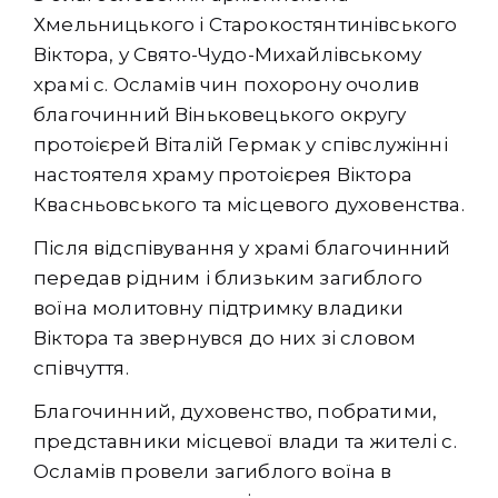
Хмельницького і Старокостянтинівського
Віктора, у Свято-Чудо-Михайлівському
храмі с. Осламів чин похорону очолив
благочинний Віньковецького округу
протоієрей Віталій Гермак у співслужінні
настоятеля храму протоієрея Віктора
Квасньовського та місцевого духовенства.
Після відспівування у храмі благочинний
передав рідним і близьким загиблого
воїна молитовну підтримку владики
Віктора та звернувся до них зі словом
співчуття.
Благочинний, духовенство, побратими,
представники місцевої влади та жителі с.
Осламів провели загиблого воїна в