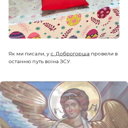
Як ми писали, у
с. Доброгорща
провели в
останню путь воїна ЗСУ.