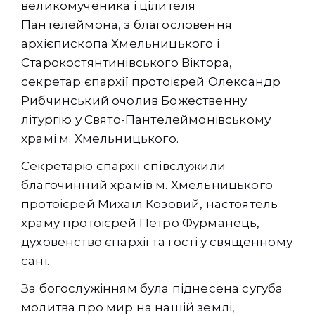
великомученика і цілителя
Пантелеймона, з благословення
архієпископа Хмельницького і
Старокостянтинівського Віктора,
секретар єпархії протоієрей Олександр
Рибчинський очолив Божественну
літургію у Свято-Пантелеймонівському
храмі м. Хмельницького.
Секретарю єпархії співслужили
благочинний храмів м. Хмельницького
протоієрей Михаїл Козовий, настоятель
храму протоієрей Петро Фурманець,
духовенство єпархії та гості у священному
сані.
За богослужінням була піднесена сугуба
молитва про мир на нашій землі,