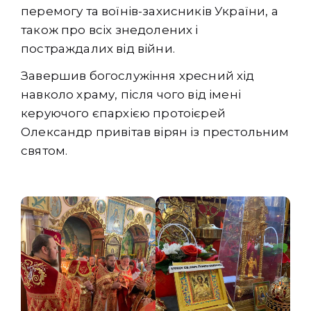
перемогу та воїнів-захисників України, а
також про всіх знедолених і
постраждалих від війни.
Завершив богослужіння хресний хід
навколо храму, після чого від імені
керуючого єпархією протоієрей
Олександр привітав вірян із престольним
святом.