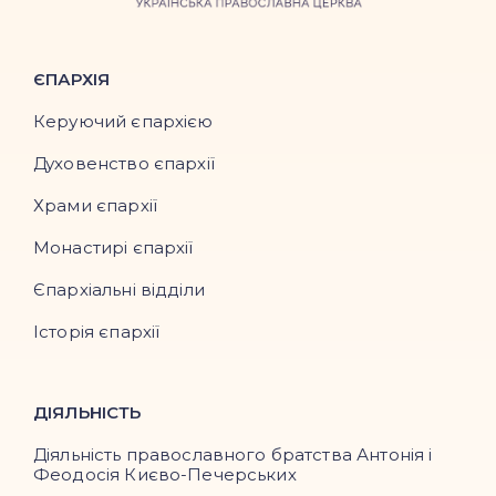
ЄПАРХІЯ
Керуючий єпархією
Духовенство єпархії
Храми єпархії
Монастирі єпархії
Єпархіальні відділи
Історія єпархії
ДІЯЛЬНІСТЬ
Діяльність православного братства Антонія і
Феодосія Києво-Печерських