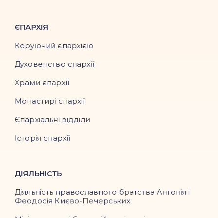
ЄПАРХІЯ
Керуючий єпархією
Духовенство єпархії
Храми єпархії
Монастирі єпархії
Єпархіальні відділи
Історія єпархії
ДІЯЛЬНІСТЬ
Діяльність православного братства Антонія і
Феодосія Києво-Печерських