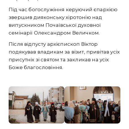
Під час богослужіння керуючий єпархією
звершив дияконську хіротонію над
випускником Почаївської духовної
семінарії Олександром Величком.
Після відпусту архієпископ Віктор
подякував владикам за візит, привітав усіх
присутніх зі святом та закликав на усіх
Боже благословіння.