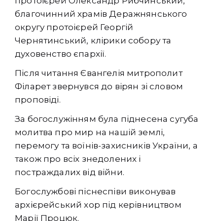
протоієрей Олександр Рибчинський,
благочинний храмів Деражнянського
округу протоієрей Георгій
Чернятинський, клірики собору та
духовенство єпархії.
Після читання Євангелія митрополит
Філарет звернувся до вірян зі словом
проповіді.
За богослужінням була піднесена сугуба
молитва про мир на нашій землі,
перемогу та воїнів-захисників України, а
також про всіх знедолених і
постраждалих від війни.
Богослужбові піснеспіви виконував
архієрейський хор під керівництвом
Марії Процюк.