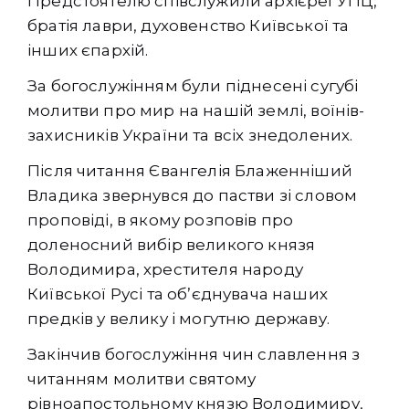
Предстоятелю співслужили архієреї УПЦ,
братія лаври, духовенство Київської та
інших єпархій.
За богослужінням були піднесені сугубі
молитви про мир на нашій землі, воїнів-
захисників України та всіх знедолених.
Після читання Євангелія Блаженніший
Владика звернувся до пастви зі словом
проповіді, в якому розповів про
доленосний вибір великого князя
Володимира, хрестителя народу
Київської Русі та обʼєднувача наших
предків у велику і могутню державу.
Закінчив богослужіння чин славлення з
читанням молитви святому
рівноапостольному князю Володимиру,