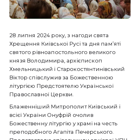
28 липня 2024 року, з нагоди свята
Хрещення Київської Русі та дня пам’яті
святого рівноапостольного великого
князя Володимира, архієпископ
Хмельницький і Старокостянтинівський
Віктор співслужив за Божественною
літургією Предстоятелю Української
Православної Церкви.
Блаженніший Митрополит Київський і
всієї України Онуфрій очолив
Божественну літургію у храмі на честь
преподобного Агапіта Печерського.